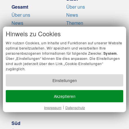
Gesamt
Über uns
Über uns
News
News
Themen
Themen
Mitglieder
Hinweis zu Cookies
Termine
Termine
Wir nutzen Cookies, um Inhalte und Funktionen auf unserer Website
Presse
Presse
optimal bereitzustellen. Wir speichern und verarbeiten Ihre
personenbezogenen Informationen für folgende Zwecke:
System
.
Über „Einstellungen“ können Sie dies anpassen. Die Einstellungen
Nord
Ost
sind auch jederzeit über den Link „Cookie-Einstellungen“
Über uns
Über uns
zugänglich.
News
News
Einstellungen
Themen
Themen
Mitglieder
Mitglieder
Akzeptieren
Termine
Termine
Impressum
Datenschutz
Presse
Presse
Süd