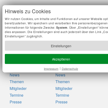
Stadt
Hinweis zu Cookies
Gesamt
Über uns
Wir nutzen Cookies, um Inhalte und Funktionen auf unserer Website opt
Über uns
News
bereitzustellen. Wir speichern und verarbeiten Ihre personenbezogenen
Informationen für folgende Zwecke:
System
. Über „Einstellungen“ könn
News
Themen
dies anpassen. Die Einstellungen sind auch jederzeit über den Link „Co
Themen
Mitglieder
Einstellungen“ zugänglich.
Termine
Termine
Einstellungen
Presse
Presse
Akzeptieren
Nord
Ost
Über uns
Über uns
Impressum
Datenschutz
News
News
Themen
Themen
Mitglieder
Mitglieder
Termine
Termine
Presse
Presse