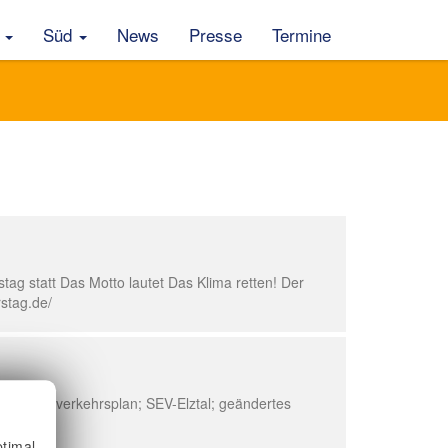
t
Süd
News
Presse
Termine
ag statt Das Motto lautet Das Klima retten! Der
stag.de/
er; Nahverkehrsplan; SEV-Elztal; geändertes
timal