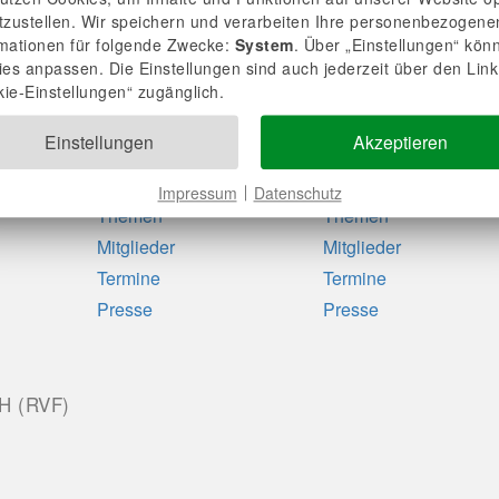
tzustellen. Wir speichern und verarbeiten Ihre personenbezogene
rmationen für folgende Zwecke:
System
. Über „Einstellungen“ kön
ies anpassen. Die Einstellungen sind auch jederzeit über den Link
ie-Einstellungen“ zugänglich.
Nord
Ost
Einstellungen
Akzeptieren
Über uns
Über uns
News
News
Impressum
Datenschutz
Themen
Themen
Mitglieder
Mitglieder
Termine
Termine
Presse
Presse
bH (RVF)