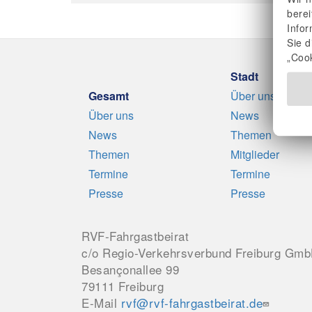
berei
Info
Sie d
„Cook
Stadt
Gesamt
Über uns
Über uns
News
News
Themen
Themen
Mitglieder
Termine
Termine
Presse
Presse
RVF-Fahrgastbeirat
c/o Regio-Verkehrsverbund Freiburg Gm
Besançonallee 99
79111 Freiburg
E-Mail
rvf@rvf-fahrgastbeirat.de