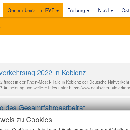
Gesamtbeirat im RVF
Freiburg
Nord
Os
s
erkehrstag 2022 in Koblenz
2 findet in der Rhein-Mosel-Halle in Koblenz der Deutsche Nahverkehrst
? Anmeldung und weitere Infos unter https://www.deutschernahverkehr
g des Gesamtfahrgastbeirat
um 17:30 Uhr Ort: RVF-Sitzungszimmer Themen: Wahl der neuen Sprech
weis zu Cookies
utzen Cookies, um Inhalte und Funktionen auf unserer Website op