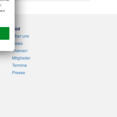
n
nen
Süd
Über uns
News
Themen
Mitglieder
Termine
Presse