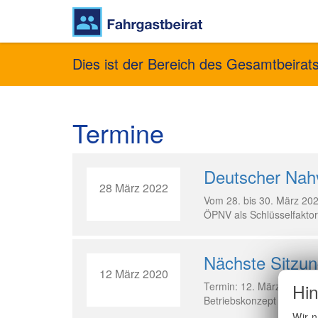
Main
navigation
Direkt
Dies ist der Bereich des Gesamtbeirat
zum
Inhalt
Termine
Deutscher Nahv
28 März 2022
Vom 28. bis 30. März 202
ÖPNV als Schlüsselfaktor
Nächste Sitzun
12 März 2020
Termin: 12. März 2020, 
Hin
Betriebskonzept S1
Wir n