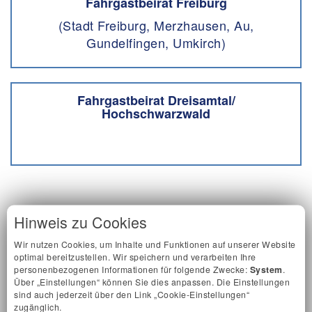
Fahrgastbeirat Freiburg
(Stadt Freiburg, Merzhausen, Au,
Gundelfingen, Umkirch)
Fahrgastbeirat Dreisamtal/
Hochschwarzwald
Hinweis zu Cookies
Letzte News
Wir nutzen Cookies, um Inhalte und Funktionen auf unserer Website
optimal bereitzustellen. Wir speichern und verarbeiten Ihre
personenbezogenen Informationen für folgende Zwecke:
System
.
Über „Einstellungen“ können Sie dies anpassen. Die Einstellungen
Einblick in die Arbeit des Fahrgastbeirats Nord
sind auch jederzeit über den Link „Cookie-Einstellungen“
Im Rahmen unserer Beiratssitzung erhielten wir
zugänglich.