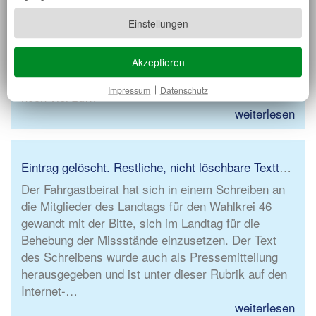
durch den ZRF (Zweckverband Regio-Nahverkehr
Einstellungen
Freiburg) einen Vortrag über den aktuellen Stand
hinsichtlich des barrierefreien Ausbaus von
Bahnhöfen und Haltestellen. Da der Großteil dieser
Akzeptieren
noch nicht barrierefrei ausgebaut wurden, gibt es
Impressum
Datenschutz
noch viel zu…
weiterlesen
Eintrag gelöscht. Restliche, nicht löschbare Textteile ungültig.
Der Fahrgastbeirat hat sich in einem Schreiben an
die Mitglieder des Landtags für den Wahlkrei 46
gewandt mit der Bitte, sich im Landtag für die
Behebung der Missstände einzusetzen. Der Text
des Schreibens wurde auch als Pressemitteilung
herausgegeben und ist unter dieser Rubrik auf den
Internet-…
weiterlesen